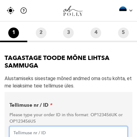
1
2
3
4
5
TAGASTAGE TOODE MÕNE LIHTSA
SAMMUGA
Alustamiseks sisestage mõned andmed oma ostu kohta, et
me leiaksime teie tellimuse üles.
Tellimuse nr / ID
*
Please type your order ID in this format: OP123456UK or
OP123456US